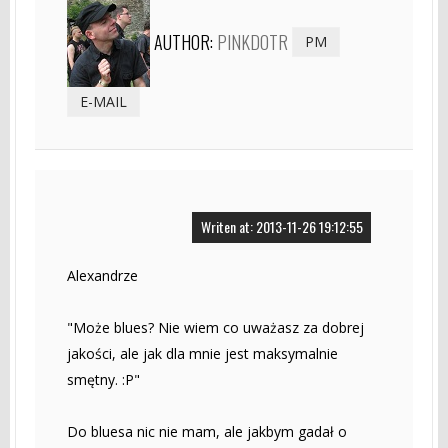
AUTHOR:
PINKDOTR
PM
E-MAIL
Writen at: 2013-11-26 19:12:55
Alexandrze
"Może blues? Nie wiem co uważasz za dobrej
jakości, ale jak dla mnie jest maksymalnie
smętny. :P"
Do bluesa nic nie mam, ale jakbym gadał o