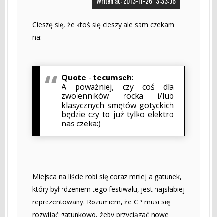
Writen at: 2013-11-26 13:33:06
Cieszę się, że ktoś się cieszy ale sam czekam
na:
Quote
-
tecumseh
:
A poważniej, czy coś dla
zwolenników rocka i/lub
klasycznych smętów gotyckich
będzie czy to już tylko elektro
nas czeka:)
Miejsca na liście robi się coraz mniej a gatunek,
który był rdzeniem tego festiwalu, jest najsłabiej
reprezentowany. Rozumiem, że CP musi się
rozwijać gatunkowo, żeby przyciągać nowe