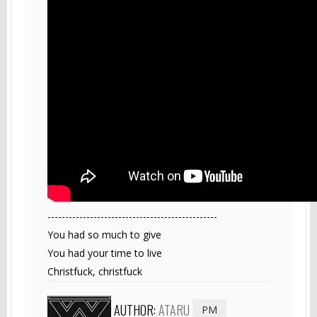
------------------------------------------------
You had so much to give
You had your time to live
Christfuck, christfuck
AUTHOR:
ATARU
PM