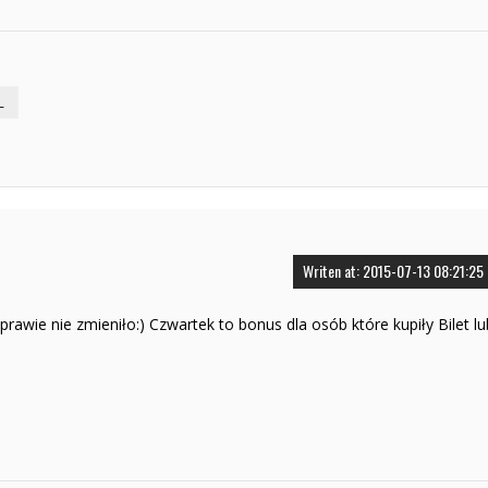
L
Writen at: 2015-07-13 08:21:25
sprawie nie zmieniło:) Czwartek to bonus dla osób które kupiły Bilet lu