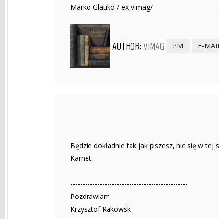
Marko Glauko / ex-vimag/
AUTHOR:
VIMAG
PM
E-MAI
Będzie dokładnie tak jak piszesz, nic się w tej 
Karnet.
------------------------------------------------
Pozdrawiam
Krzysztof Rakowski