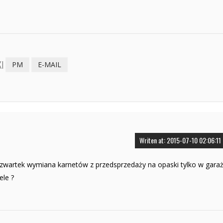
I
PM
E-MAIL
Writen at: 2015-07-10 02:06:11
 czwartek wymiana karnetów z przedsprzedaży na opaski tylko w gara
ele ?