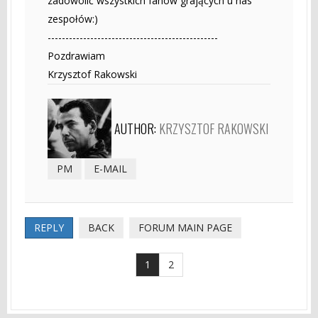
zadowolić wszystkich fanów grających u nas
zespołów:)
------------------------------------------------
Pozdrawiam
Krzysztof Rakowski
AUTHOR:
KRZYSZTOF RAKOWSKI
PM
E-MAIL
REPLY
BACK
FORUM MAIN PAGE
1
2