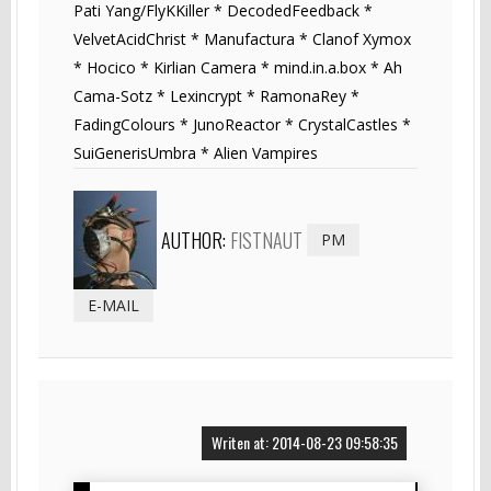
Pati Yang/FlyKKiller * DecodedFeedback *
VelvetAcidChrist * Manufactura * Clanof Xymox
* Hocico * Kirlian Camera * mind.in.a.box * Ah
Cama-Sotz * Lexincrypt * RamonaRey *
FadingColours * JunoReactor * CrystalCastles *
SuiGenerisUmbra * Alien Vampires
AUTHOR:
FISTNAUT
PM
E-MAIL
Writen at: 2014-08-23 09:58:35