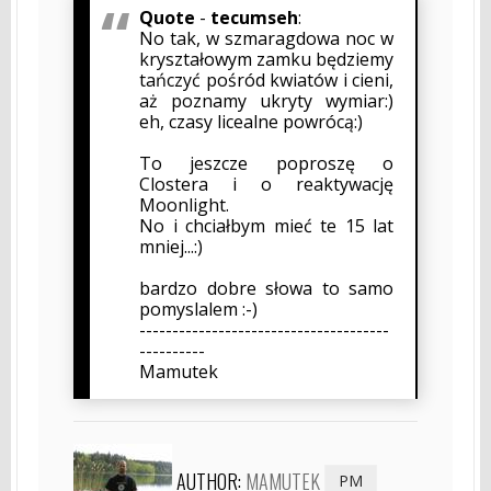
Quote
-
tecumseh
:
No tak, w szmaragdowa noc w
kryształowym zamku będziemy
tańczyć pośród kwiatów i cieni,
aż poznamy ukryty wymiar:)
eh, czasy licealne powrócą:)
To jeszcze poproszę o
Clostera i o reaktywację
Moonlight.
No i chciałbym mieć te 15 lat
mniej...:)
bardzo dobre słowa to samo
pomyslalem :-)
--------------------------------------
----------
Mamutek
AUTHOR:
MAMUTEK
PM