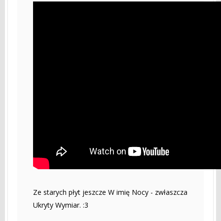
Ze starych płyt jeszcze W imię Nocy - zwłaszcza
Ukryty Wymiar. :3