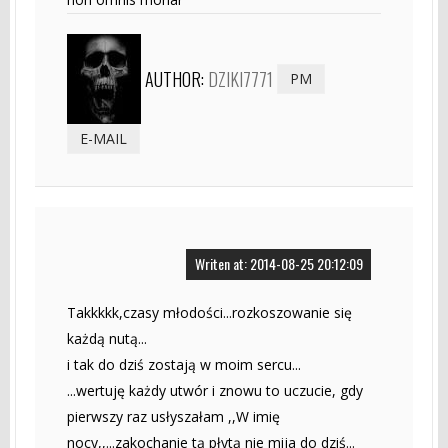
AUTHOR:
DZIKI7771
PM
E-MAIL
Writen at: 2014-08-25 20:12:09
Takkkkk,czasy młodości...rozkoszowanie się
każdą nutą...
i tak do dziś zostają w moim sercu...
...wertuję każdy utwór i znowu to uczucie, gdy
pierwszy raz usłyszałam ,,W imię
nocy,,...zakochanie tą płytą nie mija do dziś...