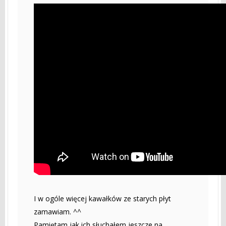
I w ogóle więcej kawałków ze starych płyt
zamawiam. ^^
Pamiętam jak ich słuchałem jeszcze na