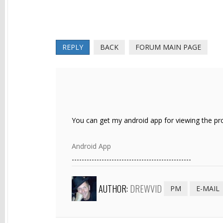
REPLY
BACK
FORUM MAIN PAGE
You can get my android app for viewing the pr
Android App
------------------------------------------------
AUTHOR:
DREWVID
PM
E-MAIL