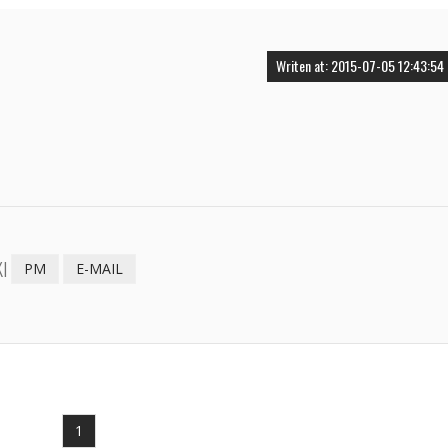
Writen at: 2015-07-05 12:43:54
I
PM
E-MAIL
1