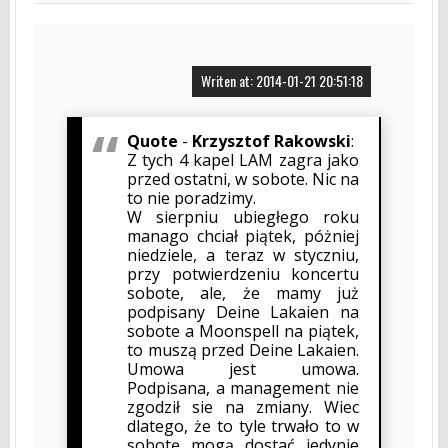
Writen at: 2014-01-21 20:51:18
Quote
-
Krzysztof Rakowski
:
Z tych 4 kapel LAM zagra jako
przed ostatni, w sobote. Nic na
to nie poradzimy.
W sierpniu ubiegłego roku
manago chciał piątek, póżniej
niedziele, a teraz w styczniu,
przy potwierdzeniu koncertu
sobote, ale, że mamy już
podpisany Deine Lakaien na
sobote a Moonspell na piątek,
to muszą przed Deine Lakaien.
Umowa jest umowa.
Podpisana, a management nie
zgodził sie na zmiany. Wiec
dlatego, że to tyle trwało to w
sobotę mogą dostać jedynie