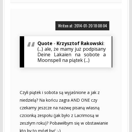
Writen at: 2014-01-20 18:08:04
Quote
-
Krzysztof Rakowski
:
(...) ale, że mamy już podpisany
Deine Lakaien na sobote a
Moonspell na piątek (...)
Czyli piątek i sobota są wyjaśnione a jak z
niedzielą? Na końcu zagra AND ONE czy
czekamy jeszcze na nazwę pisaną własną
czcionką zespołu (jak było z Lacrimosą w
zeszłym roku)? Pobawiłbym się w obstawianie
kto by to mógł być ;-)