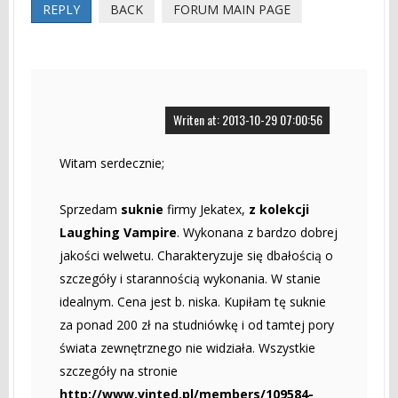
REPLY
BACK
FORUM MAIN PAGE
Writen at: 2013-10-29 07:00:56
Witam serdecznie;
Sprzedam
suknie
firmy Jekatex,
z kolekcji
Laughing Vampire
. Wykonana z bardzo dobrej
jakości welwetu. Charakteryzuje się dbałością o
szczegóły i starannością wykonania. W stanie
idealnym. Cena jest b. niska. Kupiłam tę suknie
za ponad 200 zł na studniówkę i od tamtej pory
świata zewnętrznego nie widziała. Wszystkie
szczegóły na stronie
http://www.vinted.pl/members/109584-