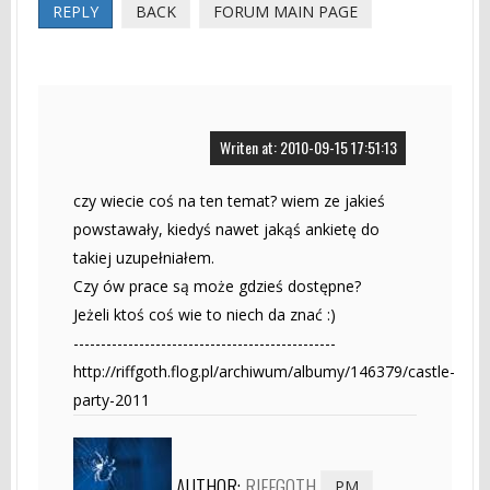
REPLY
BACK
FORUM MAIN PAGE
Writen at: 2010-09-15 17:51:13
czy wiecie coś na ten temat? wiem ze jakieś
powstawały, kiedyś nawet jakąś ankietę do
takiej uzupełniałem.
Czy ów prace są może gdzieś dostępne?
Jeżeli ktoś coś wie to niech da znać :)
------------------------------------------------
http://riffgoth.flog.pl/archiwum/albumy/146379/castle-
party-2011
AUTHOR:
RIFFGOTH
PM