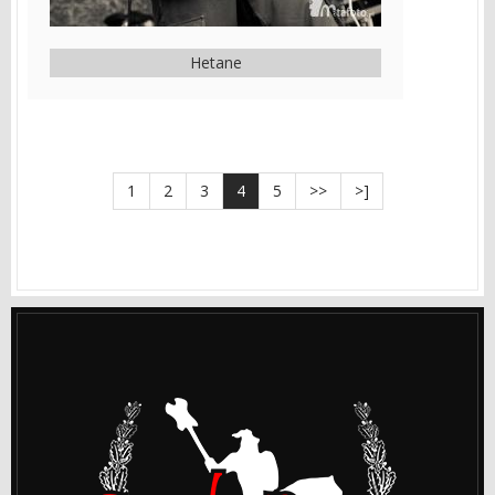
Hetane
1
2
3
4
5
>>
>]