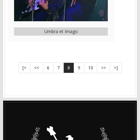
Umbra et Imago
[<
<<
6
7
8
9
10
>>
>]