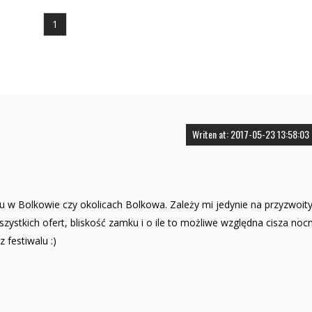
1
Writen at: 2017-05-23 13:58:03
 w Bolkowie czy okolicach Bolkowa. Zależy mi jedynie na przyzwoi
zystkich ofert, bliskość zamku i o ile to możliwe względna cisza noc
 festiwalu :)