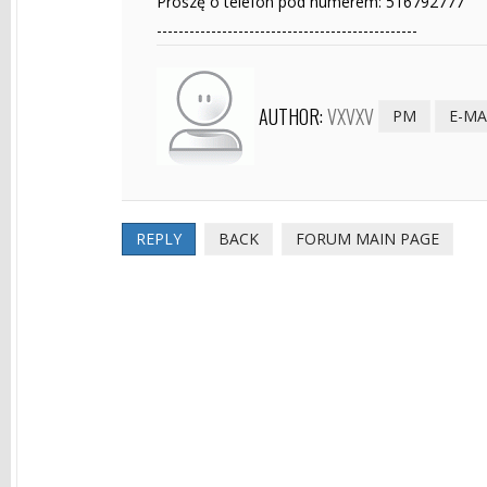
Proszę o telefon pod numerem: 516792777
------------------------------------------------
AUTHOR:
VXVXV
PM
E-MA
REPLY
BACK
FORUM MAIN PAGE