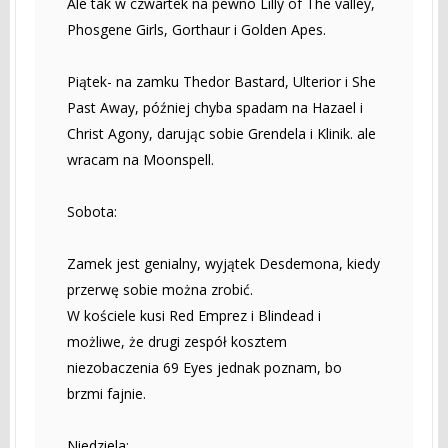
Ale tak w czwartek na pewno Lilly of The valley,
Phosgene Girls, Gorthaur i Golden Apes.
Piątek- na zamku Thedor Bastard, Ulterior i She
Past Away, później chyba spadam na Hazael i
Christ Agony, darując sobie Grendela i Klinik. ale
wracam na Moonspell.
Sobota:
Zamek jest genialny, wyjątek Desdemona, kiedy
przerwę sobie można zrobić.
W kościele kusi Red Emprez i Blindead i
możliwe, że drugi zespół kosztem
niezobaczenia 69 Eyes jednak poznam, bo
brzmi fajnie.
Niedziela: