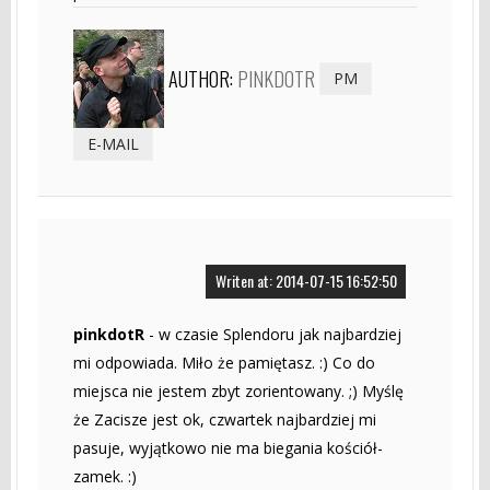
AUTHOR:
PINKDOTR
PM
E-MAIL
Writen at: 2014-07-15 16:52:50
pinkdotR
- w czasie Splendoru jak najbardziej
mi odpowiada. Miło że pamiętasz. :) Co do
miejsca nie jestem zbyt zorientowany. ;) Myślę
że Zacisze jest ok, czwartek najbardziej mi
pasuje, wyjątkowo nie ma biegania kościół-
zamek. :)