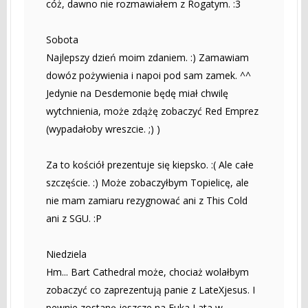
cóż, dawno nie rozmawiałem z Rogatym. :3
Sobota
Najlepszy dzień moim zdaniem. :) Zamawiam
dowóz pożywienia i napoi pod sam zamek. ^^
Jedynie na Desdemonie będę miał chwilę
wytchnienia, może zdążę zobaczyć Red Emprez
(wypadałoby wreszcie. ;) )
Za to kościół prezentuje się kiepsko. :( Ale całe
szczęście. :) Może zobaczyłbym Topielicę, ale
nie mam zamiaru rezygnować ani z This Cold
ani z SGU. :P
Niedziela
Hm... Bart Cathedral może, chociaż wolałbym
zobaczyć co zaprezentują panie z LateXjesus. I
pewnie zostanę jeszcze na Fuka Lata w