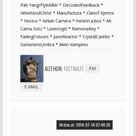
Pati Yang/FlyKKiller * DecodedFeedback *
VelvetAcidChrist * Manufactura * Clanof Xymox
* Hocico * Kirlian Camera * mind.in.a.box * Ah
Cama-Sotz * Lexincrypt * RamonaRey *
FadingColours * JunoReactor * CrystalCastles *
SuiGenerisUmbra * Alien Vampires
AUTHOR:
FISTNAUT
PM
E-MAIL
Writen at: 2014-07-14 07:48:38