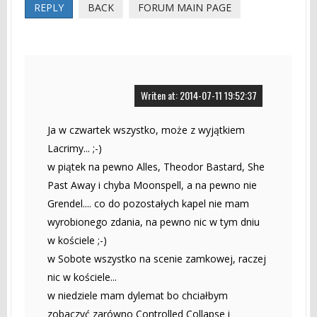
REPLY
BACK
FORUM MAIN PAGE
Writen at: 2014-07-11 19:52:37
Ja w czwartek wszystko, może z wyjątkiem
Lacrimy... ;-)
w piątek na pewno Alles, Theodor Bastard, She
Past Away i chyba Moonspell, a na pewno nie
Grendel.... co do pozostałych kapel nie mam
wyrobionego zdania, na pewno nic w tym dniu
w kościele ;-)
w Sobote wszystko na scenie zamkowej, raczej
nic w kościele...
w niedziele mam dylemat bo chciałbym
zobaczyć zarówno Controlled Collapse i