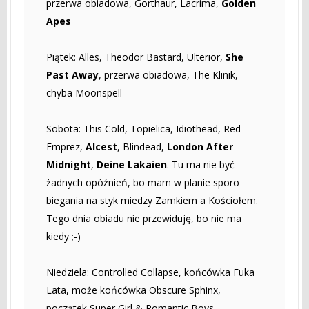
przerwa obiadowa, Gorthaur, Lacrima,
Golden
Apes
Piątek: Alles, Theodor Bastard, Ulterior,
She
Past Away
, przerwa obiadowa, The Klinik,
chyba Moonspell
Sobota: This Cold, Topielica, Idiothead, Red
Emprez,
Alcest
, Blindead,
London After
Midnight
,
Deine Lakaien
. Tu ma nie być
żadnych opóźnień, bo mam w planie sporo
biegania na styk miedzy Zamkiem a Kościołem.
Tego dnia obiadu nie przewiduję, bo nie ma
kiedy ;-)
Niedziela: Controlled Collapse, końcówka Fuka
Lata, może końcówka Obscure Sphinx,
początek Super Girl & Romantic Boys,